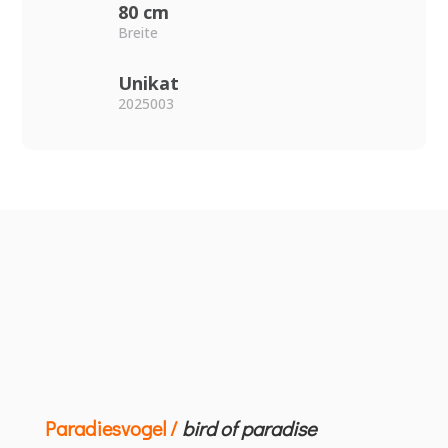
80 cm
Breite
Unikat
2025003
Paradiesvogel /
bird of paradise