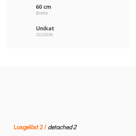
60 cm
Breite
Unikat
2022036
Losgelöst 2 /
detached 2