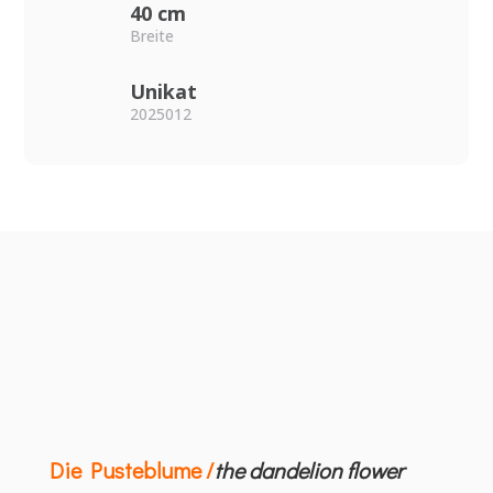
40 cm
Breite
Unikat
2025012
Die Pusteblume /
the dandelion flower