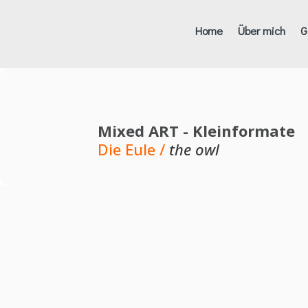
Home
Über mich
G
Mixed ART - Kleinformate
Die Eule /
the owl