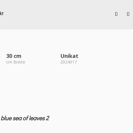
kt
30 cm
Unikat
cm Breite
2024017
/
blue sea of leaves 2